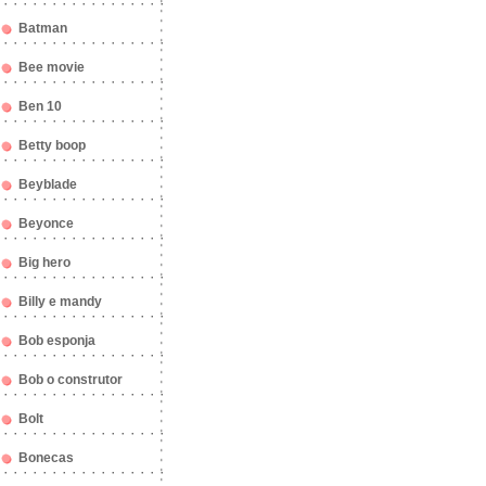
Batman
Bee movie
Ben 10
Betty boop
Beyblade
Beyonce
Big hero
Billy e mandy
Bob esponja
Bob o construtor
Bolt
Bonecas