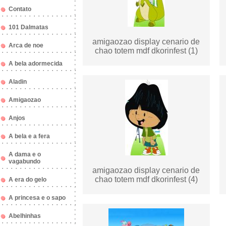
Contato
101 Dalmatas
amigaozao display cenario de
Arca de noe
chao totem mdf dkorinfest (1)
A bela adormecida
Aladin
Amigaozao
Anjos
A bela e a fera
A dama e o
vagabundo
amigaozao display cenario de
chao totem mdf dkorinfest (4)
A era do gelo
A princesa e o sapo
Abelhinhas