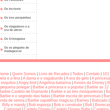
Os Flinstones
Os incriveis
Os tres porquinhos
Os vingadores e a
era de ultron
Os Aristogatas
Os os pinguins de
madagascar
home
|
Quem Somos
|
Livro de Recados
|
Todos
|
Contato
|
101
bela e a fera
|
A dama e o vagabundo
|
A era do gelo
|
A princesa
esquilos
|
Angry bird
|
Angelina bailarina
|
Avioes da Disney
|
B
pequena polegar
|
Barbie a princesa e a popstar
|
Barbie as 12
Barbie Castelo de Diamante
|
Barbie e as tres mosqueteiras
|
Ba
Barbie e o segredo das fadas
|
Barbie escola de princesas
|
Bar
vida de sereia
|
Barbie sapatilhas magicas
|
Barney
|
Batizado
Billy e mandy
|
Bob esponja
|
Bob o construtor
|
Bolt
|
Boneca
Carrossel
|
Castelo Disney
|
Castelo Disney Baby
|
Castelos