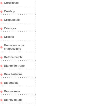
Corujinhas
Cowboy
Crepusculo
Crianças
Croods
Deu a louca na
chapeuzinho
Detona halph
Diante do trono
Dina bailarina
Discoteca
Dinossauro
Disney safari