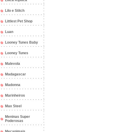
Lilica Ripilica
Lilo e Stitch
Littlest Pet Shop
Luan
Looney Tunes Baby
Looney Tunes
Malevola
Madagascar
Madonna
Marinheiros
Max Steel
Meninas Super
Poderosas
Mecanimais