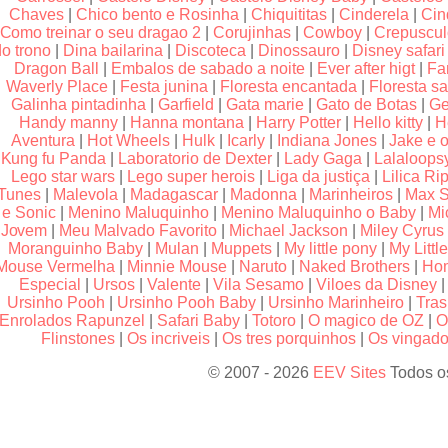
Chaves
|
Chico bento e Rosinha
|
Chiquititas
|
Cinderela
|
Cin
Como treinar o seu dragao 2
|
Corujinhas
|
Cowboy
|
Crepuscu
do trono
|
Dina bailarina
|
Discoteca
|
Dinossauro
|
Disney safari
Dragon Ball
|
Embalos de sabado a noite
|
Ever after higt
|
Fa
Waverly Place
|
Festa junina
|
Floresta encantada
|
Floresta sa
Galinha pintadinha
|
Garfield
|
Gata marie
|
Gato de Botas
|
Ge
Handy manny
|
Hanna montana
|
Harry Potter
|
Hello kitty
|
H
Aventura
|
Hot Wheels
|
Hulk
|
Icarly
|
Indiana Jones
|
Jake e o
Kung fu Panda
|
Laboratorio de Dexter
|
Lady Gaga
|
Lalaloops
Lego star wars
|
Lego super herois
|
Liga da justiça
|
Lilica Rip
Tunes
|
Malevola
|
Madagascar
|
Madonna
|
Marinheiros
|
Max S
e Sonic
|
Menino Maluquinho
|
Menino Maluquinho o Baby
|
Mi
Jovem
|
Meu Malvado Favorito
|
Michael Jackson
|
Miley Cyrus
Moranguinho Baby
|
Mulan
|
Muppets
|
My little pony
|
My Littl
Mouse Vermelha
|
Minnie Mouse
|
Naruto
|
Naked Brothers
|
Hom
Especial
|
Ursos
|
Valente
|
Vila Sesamo
|
Viloes da Disney
Ursinho Pooh
|
Ursinho Pooh Baby
|
Ursinho Marinheiro
|
Tras
Enrolados Rapunzel
|
Safari Baby
|
Totoro
|
O magico de OZ
|
O
Flinstones
|
Os incriveis
|
Os tres porquinhos
|
Os vingador
© 2007 - 2026
EEV Sites
Todos os