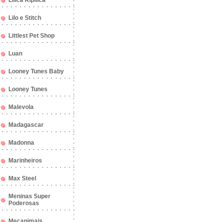
Lilica Ripilica
Lilo e Stitch
Littlest Pet Shop
Luan
Looney Tunes Baby
Looney Tunes
Malevola
Madagascar
Madonna
Marinheiros
Max Steel
Meninas Super
Poderosas
Mecanimais