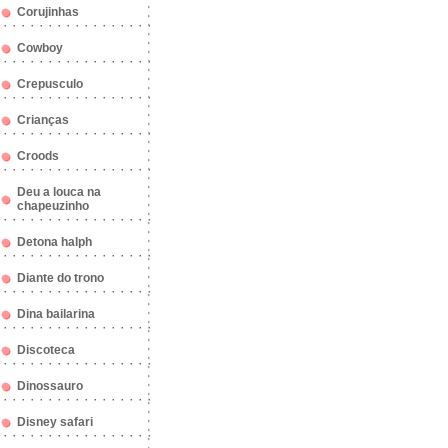
Corujinhas
Cowboy
Crepusculo
Crianças
Croods
Deu a louca na
chapeuzinho
Detona halph
Diante do trono
Dina bailarina
Discoteca
Dinossauro
Disney safari