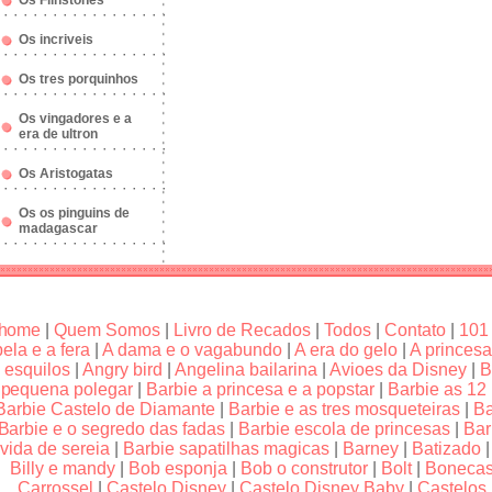
Os Flinstones
Os incriveis
Os tres porquinhos
Os vingadores e a
era de ultron
Os Aristogatas
Os os pinguins de
madagascar
home
|
Quem Somos
|
Livro de Recados
|
Todos
|
Contato
|
101
bela e a fera
|
A dama e o vagabundo
|
A era do gelo
|
A princesa
esquilos
|
Angry bird
|
Angelina bailarina
|
Avioes da Disney
|
B
pequena polegar
|
Barbie a princesa e a popstar
|
Barbie as 12
Barbie Castelo de Diamante
|
Barbie e as tres mosqueteiras
|
Ba
Barbie e o segredo das fadas
|
Barbie escola de princesas
|
Bar
vida de sereia
|
Barbie sapatilhas magicas
|
Barney
|
Batizado
Billy e mandy
|
Bob esponja
|
Bob o construtor
|
Bolt
|
Boneca
Carrossel
|
Castelo Disney
|
Castelo Disney Baby
|
Castelos