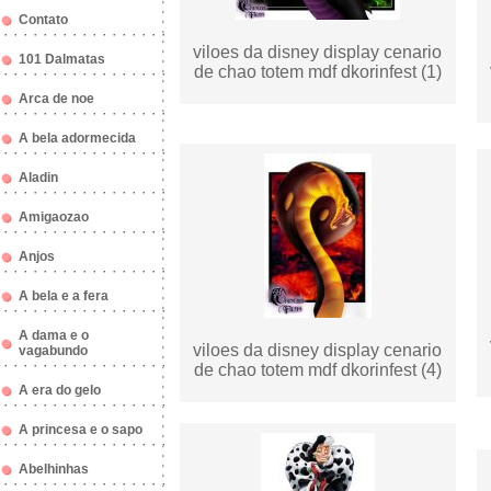
Contato
viloes da disney display cenario
101 Dalmatas
de chao totem mdf dkorinfest (1)
Arca de noe
A bela adormecida
Aladin
Amigaozao
Anjos
A bela e a fera
A dama e o
viloes da disney display cenario
vagabundo
de chao totem mdf dkorinfest (4)
A era do gelo
A princesa e o sapo
Abelhinhas