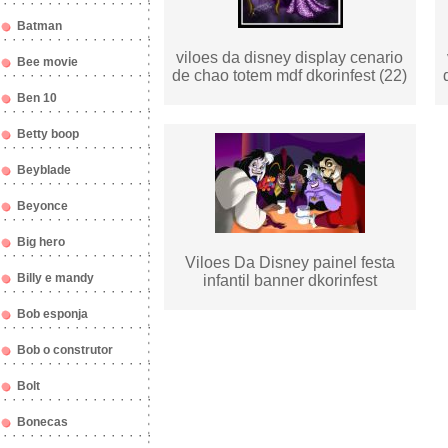
Batman
viloes da disney display cenario
Bee movie
de chao totem mdf dkorinfest (22)
Ben 10
Betty boop
Beyblade
Beyonce
Big hero
Viloes Da Disney painel festa
Billy e mandy
infantil banner dkorinfest
Bob esponja
Bob o construtor
Bolt
Bonecas