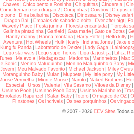
Chaves
|
Chico bento e Rosinha
|
Chiquititas
|
Cinderela
|
Cin
Como treinar o seu dragao 2
|
Corujinhas
|
Cowboy
|
Crepuscu
do trono
|
Dina bailarina
|
Discoteca
|
Dinossauro
|
Disney safari
Dragon Ball
|
Embalos de sabado a noite
|
Ever after higt
|
Fa
Waverly Place
|
Festa junina
|
Floresta encantada
|
Floresta sa
Galinha pintadinha
|
Garfield
|
Gata marie
|
Gato de Botas
|
Ge
Handy manny
|
Hanna montana
|
Harry Potter
|
Hello kitty
|
H
Aventura
|
Hot Wheels
|
Hulk
|
Icarly
|
Indiana Jones
|
Jake e o
Kung fu Panda
|
Laboratorio de Dexter
|
Lady Gaga
|
Lalaloops
Lego star wars
|
Lego super herois
|
Liga da justiça
|
Lilica Rip
Tunes
|
Malevola
|
Madagascar
|
Madonna
|
Marinheiros
|
Max S
e Sonic
|
Menino Maluquinho
|
Menino Maluquinho o Baby
|
Mi
Jovem
|
Meu Malvado Favorito
|
Michael Jackson
|
Miley Cyrus
Moranguinho Baby
|
Mulan
|
Muppets
|
My little pony
|
My Littl
Mouse Vermelha
|
Minnie Mouse
|
Naruto
|
Naked Brothers
|
Hom
Especial
|
Ursos
|
Valente
|
Vila Sesamo
|
Viloes da Disney
Ursinho Pooh
|
Ursinho Pooh Baby
|
Ursinho Marinheiro
|
Tras
Enrolados Rapunzel
|
Safari Baby
|
Totoro
|
O magico de OZ
|
O
Flinstones
|
Os incriveis
|
Os tres porquinhos
|
Os vingador
© 2007 - 2026
EEV Sites
Todos os