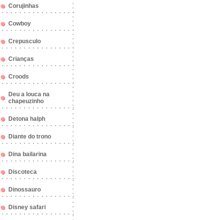
Corujinhas
Cowboy
Crepusculo
Crianças
Croods
Deu a louca na
chapeuzinho
Detona halph
Diante do trono
Dina bailarina
Discoteca
Dinossauro
Disney safari