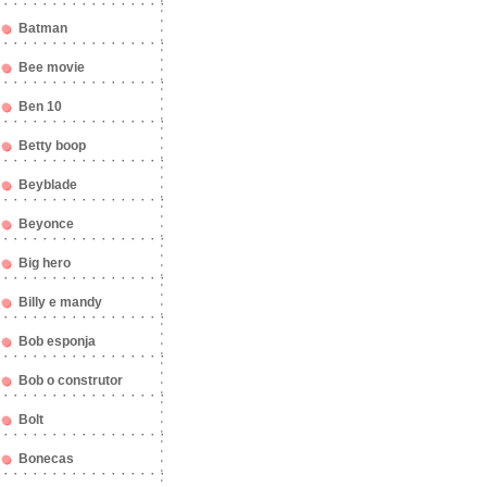
Batman
Bee movie
Ben 10
Betty boop
Beyblade
Beyonce
Big hero
Billy e mandy
Bob esponja
Bob o construtor
Bolt
Bonecas