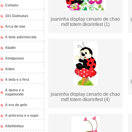
Contato
101 Dalmatas
joaninha display cenario de chao
mdf totem dkorinfest (1)
Arca de noe
A bela adormecida
Aladin
Amigaozao
Anjos
A bela e a fera
A dama e o
joaninha display cenario de chao
vagabundo
mdf totem dkorinfest (4)
A era do gelo
A princesa e o sapo
Abelhinhas