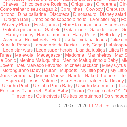
Chaves
|
Chico bento e Rosinha
|
Chiquititas
|
Cinderela
|
Cin
Como treinar o seu dragao 2
|
Corujinhas
|
Cowboy
|
Crepuscu
do trono
|
Dina bailarina
|
Discoteca
|
Dinossauro
|
Disney safari
Dragon Ball
|
Embalos de sabado a noite
|
Ever after higt
|
Fa
Waverly Place
|
Festa junina
|
Floresta encantada
|
Floresta sa
Galinha pintadinha
|
Garfield
|
Gata marie
|
Gato de Botas
|
Ge
Handy manny
|
Hanna montana
|
Harry Potter
|
Hello kitty
|
H
Aventura
|
Hot Wheels
|
Hulk
|
Icarly
|
Indiana Jones
|
Jake e o
Kung fu Panda
|
Laboratorio de Dexter
|
Lady Gaga
|
Lalaloops
Lego star wars
|
Lego super herois
|
Liga da justiça
|
Lilica Rip
Tunes
|
Malevola
|
Madagascar
|
Madonna
|
Marinheiros
|
Max S
e Sonic
|
Menino Maluquinho
|
Menino Maluquinho o Baby
|
Mi
Jovem
|
Meu Malvado Favorito
|
Michael Jackson
|
Miley Cyrus
Moranguinho Baby
|
Mulan
|
Muppets
|
My little pony
|
My Littl
Mouse Vermelha
|
Minnie Mouse
|
Naruto
|
Naked Brothers
|
Hom
Especial
|
Ursos
|
Valente
|
Vila Sesamo
|
Viloes da Disney
Ursinho Pooh
|
Ursinho Pooh Baby
|
Ursinho Marinheiro
|
Tras
Enrolados Rapunzel
|
Safari Baby
|
Totoro
|
O magico de OZ
|
O
Flinstones
|
Os incriveis
|
Os tres porquinhos
|
Os vingador
© 2007 - 2026
EEV Sites
Todos os