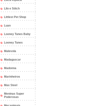
Lilica Ripilica
Lilo e Stitch
Littlest Pet Shop
Luan
Looney Tunes Baby
Looney Tunes
Malevola
Madagascar
Madonna
Marinheiros
Max Steel
Meninas Super
Poderosas
Mecanimais