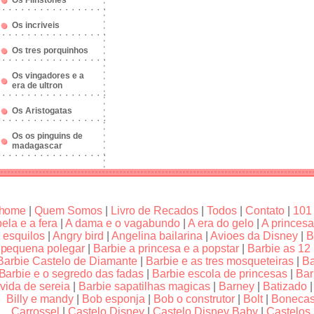
Os Flinstones
Os incriveis
Os tres porquinhos
Os vingadores e a
era de ultron
Os Aristogatas
Os os pinguins de
madagascar
home
|
Quem Somos
|
Livro de Recados
|
Todos
|
Contato
|
101
bela e a fera
|
A dama e o vagabundo
|
A era do gelo
|
A princesa
esquilos
|
Angry bird
|
Angelina bailarina
|
Avioes da Disney
|
B
pequena polegar
|
Barbie a princesa e a popstar
|
Barbie as 12
Barbie Castelo de Diamante
|
Barbie e as tres mosqueteiras
|
Ba
Barbie e o segredo das fadas
|
Barbie escola de princesas
|
Bar
vida de sereia
|
Barbie sapatilhas magicas
|
Barney
|
Batizado
Billy e mandy
|
Bob esponja
|
Bob o construtor
|
Bolt
|
Boneca
Carrossel
|
Castelo Disney
|
Castelo Disney Baby
|
Castelos