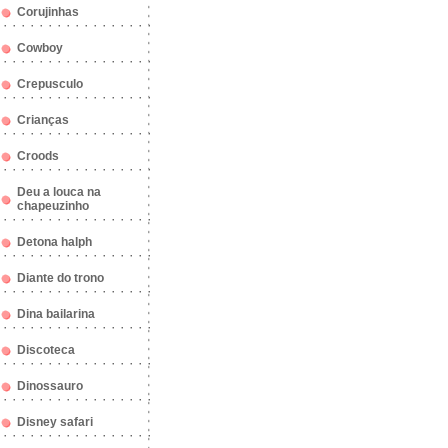
Corujinhas
Cowboy
Crepusculo
Crianças
Croods
Deu a louca na
chapeuzinho
Detona halph
Diante do trono
Dina bailarina
Discoteca
Dinossauro
Disney safari