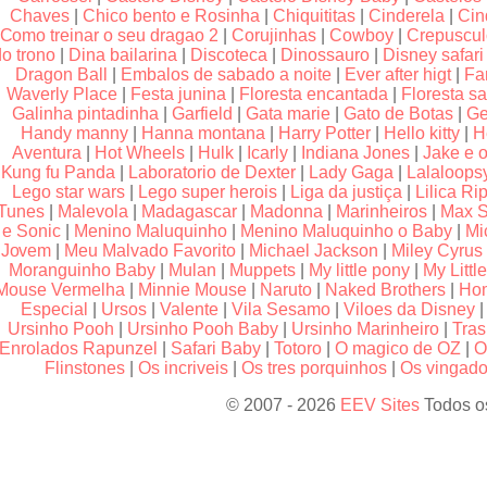
Chaves
|
Chico bento e Rosinha
|
Chiquititas
|
Cinderela
|
Cin
Como treinar o seu dragao 2
|
Corujinhas
|
Cowboy
|
Crepuscu
do trono
|
Dina bailarina
|
Discoteca
|
Dinossauro
|
Disney safari
Dragon Ball
|
Embalos de sabado a noite
|
Ever after higt
|
Fa
Waverly Place
|
Festa junina
|
Floresta encantada
|
Floresta sa
Galinha pintadinha
|
Garfield
|
Gata marie
|
Gato de Botas
|
Ge
Handy manny
|
Hanna montana
|
Harry Potter
|
Hello kitty
|
H
Aventura
|
Hot Wheels
|
Hulk
|
Icarly
|
Indiana Jones
|
Jake e o
Kung fu Panda
|
Laboratorio de Dexter
|
Lady Gaga
|
Lalaloops
Lego star wars
|
Lego super herois
|
Liga da justiça
|
Lilica Rip
Tunes
|
Malevola
|
Madagascar
|
Madonna
|
Marinheiros
|
Max S
e Sonic
|
Menino Maluquinho
|
Menino Maluquinho o Baby
|
Mi
Jovem
|
Meu Malvado Favorito
|
Michael Jackson
|
Miley Cyrus
Moranguinho Baby
|
Mulan
|
Muppets
|
My little pony
|
My Littl
Mouse Vermelha
|
Minnie Mouse
|
Naruto
|
Naked Brothers
|
Hom
Especial
|
Ursos
|
Valente
|
Vila Sesamo
|
Viloes da Disney
Ursinho Pooh
|
Ursinho Pooh Baby
|
Ursinho Marinheiro
|
Tras
Enrolados Rapunzel
|
Safari Baby
|
Totoro
|
O magico de OZ
|
O
Flinstones
|
Os incriveis
|
Os tres porquinhos
|
Os vingador
© 2007 - 2026
EEV Sites
Todos os