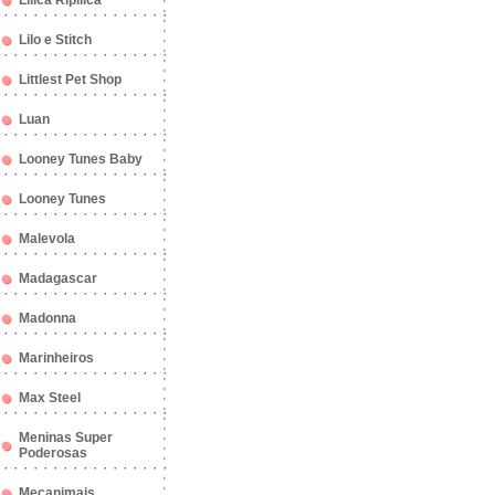
Lilica Ripilica
Lilo e Stitch
Littlest Pet Shop
Luan
Looney Tunes Baby
Looney Tunes
Malevola
Madagascar
Madonna
Marinheiros
Max Steel
Meninas Super
Poderosas
Mecanimais