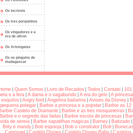
Os Flinstones
Os incriveis
Os tres porquinhos
Os vingadores e a
era de ultron
Os Aristogatas
Os os pinguins de
madagascar
home
|
Quem Somos
|
Livro de Recados
|
Todos
|
Contato
|
101
bela e a fera
|
A dama e o vagabundo
|
A era do gelo
|
A princesa
esquilos
|
Angry bird
|
Angelina bailarina
|
Avioes da Disney
|
B
pequena polegar
|
Barbie a princesa e a popstar
|
Barbie as 12
Barbie Castelo de Diamante
|
Barbie e as tres mosqueteiras
|
Ba
Barbie e o segredo das fadas
|
Barbie escola de princesas
|
Bar
vida de sereia
|
Barbie sapatilhas magicas
|
Barney
|
Batizado
Billy e mandy
|
Bob esponja
|
Bob o construtor
|
Bolt
|
Boneca
Carrossel
|
Castelo Disney
|
Castelo Disney Baby
|
Castelos