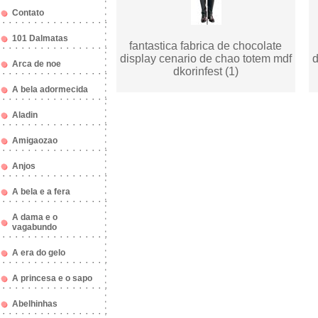
Contato
101 Dalmatas
fantastica fabrica de chocolate
display cenario de chao totem mdf
d
Arca de noe
dkorinfest (1)
A bela adormecida
Aladin
Amigaozao
Anjos
A bela e a fera
A dama e o
vagabundo
A era do gelo
A princesa e o sapo
Abelhinhas