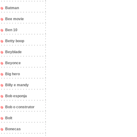
Batman
Bee movie
Ben 10
Betty boop
Beyblade
Beyonce
Big hero
Billy e mandy
Bob esponja
Bob o construtor
Bolt
Bonecas