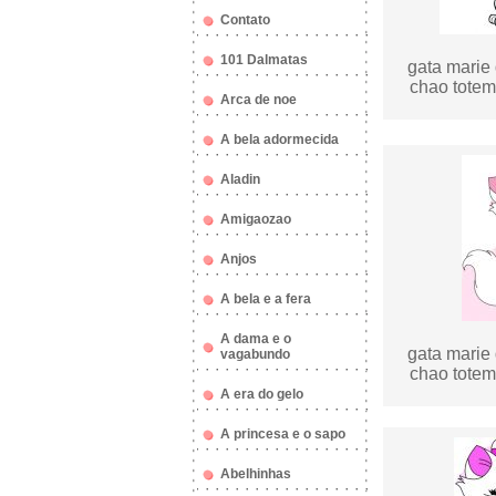
Contato
101 Dalmatas
gata marie 
chao totem 
Arca de noe
A bela adormecida
Aladin
Amigaozao
Anjos
A bela e a fera
A dama e o
gata marie 
vagabundo
chao totem 
A era do gelo
A princesa e o sapo
Abelhinhas