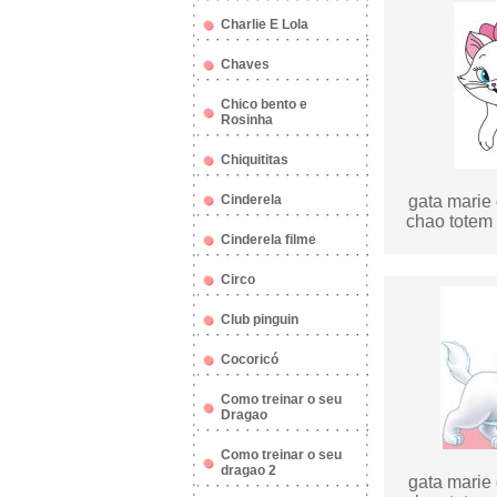
Charlie E Lola
Chaves
Chico bento e
Rosinha
Chiquititas
Cinderela
gata marie 
chao totem 
Cinderela filme
Circo
Club pinguin
Cocoricó
Como treinar o seu
Dragao
Como treinar o seu
dragao 2
gata marie 