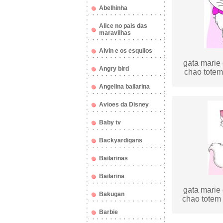
Abelhinha
Alice no pais das
maravilhas
Alvin e os esquilos
gata marie 
Angry bird
chao totem 
Angelina bailarina
Avioes da Disney
Baby tv
Backyardigans
Bailarinas
Bailarina
gata marie 
Bakugan
chao totem 
Barbie