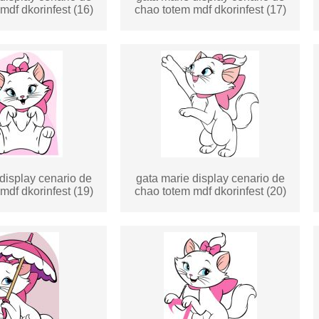
mdf dkorinfest (16)
chao totem mdf dkorinfest (17)
display cenario de
gata marie display cenario de
mdf dkorinfest (19)
chao totem mdf dkorinfest (20)