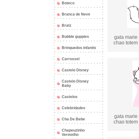
Boteco
Branca de Neve
Bratz
Bubble guppies
gata marie 
chao totem 
Brinquedos infantis
Carrossel
Castelo Disney
Castelo Disney
Baby
Castelos
Celebridades
gata marie 
Cha De Bebe
chao totem 
Chapeuzinho
Vermelho