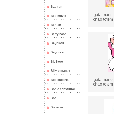
Batman
gata marie 
Bee movie
chao totem 
Ben 10
Betty boop
Beyblade
Beyonce
Big hero
Billy e mandy
gata marie 
Bob esponja
chao totem 
Bob o construtor
Bolt
Bonecas