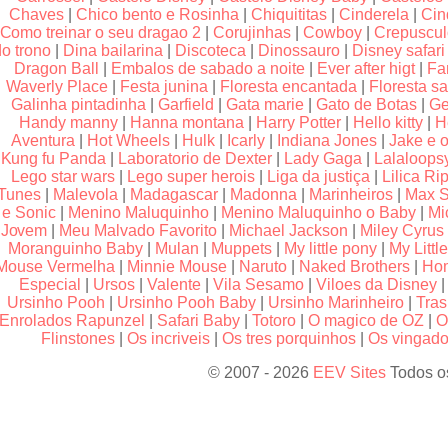
Chaves
|
Chico bento e Rosinha
|
Chiquititas
|
Cinderela
|
Cin
Como treinar o seu dragao 2
|
Corujinhas
|
Cowboy
|
Crepuscu
do trono
|
Dina bailarina
|
Discoteca
|
Dinossauro
|
Disney safari
Dragon Ball
|
Embalos de sabado a noite
|
Ever after higt
|
Fa
Waverly Place
|
Festa junina
|
Floresta encantada
|
Floresta sa
Galinha pintadinha
|
Garfield
|
Gata marie
|
Gato de Botas
|
Ge
Handy manny
|
Hanna montana
|
Harry Potter
|
Hello kitty
|
H
Aventura
|
Hot Wheels
|
Hulk
|
Icarly
|
Indiana Jones
|
Jake e o
Kung fu Panda
|
Laboratorio de Dexter
|
Lady Gaga
|
Lalaloops
Lego star wars
|
Lego super herois
|
Liga da justiça
|
Lilica Rip
Tunes
|
Malevola
|
Madagascar
|
Madonna
|
Marinheiros
|
Max S
e Sonic
|
Menino Maluquinho
|
Menino Maluquinho o Baby
|
Mi
Jovem
|
Meu Malvado Favorito
|
Michael Jackson
|
Miley Cyrus
Moranguinho Baby
|
Mulan
|
Muppets
|
My little pony
|
My Littl
Mouse Vermelha
|
Minnie Mouse
|
Naruto
|
Naked Brothers
|
Hom
Especial
|
Ursos
|
Valente
|
Vila Sesamo
|
Viloes da Disney
Ursinho Pooh
|
Ursinho Pooh Baby
|
Ursinho Marinheiro
|
Tras
Enrolados Rapunzel
|
Safari Baby
|
Totoro
|
O magico de OZ
|
O
Flinstones
|
Os incriveis
|
Os tres porquinhos
|
Os vingador
© 2007 - 2026
EEV Sites
Todos os