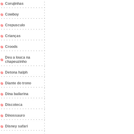
Corujinhas
Cowboy
Crepusculo
Crianças
Croods
Deu a louca na
chapeuzinho
Detona halph
Diante do trono
Dina bailarina
Discoteca
Dinossauro
Disney safari