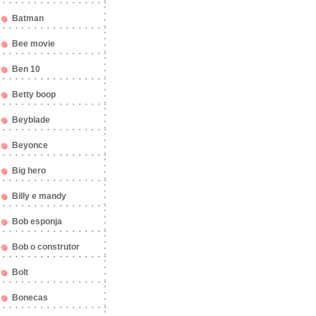
Batman
Bee movie
Ben 10
Betty boop
Beyblade
Beyonce
Big hero
Billy e mandy
Bob esponja
Bob o construtor
Bolt
Bonecas