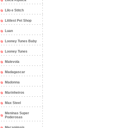
Lilica Ripilica
Lilo e Stitch
Littlest Pet Shop
Luan
Looney Tunes Baby
Looney Tunes
Malevola
Madagascar
Madonna
Marinheiros
Max Steel
Meninas Super
Poderosas
Mecanimais