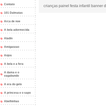
Contato
crianças painel festa infantil banner d
101 Dalmatas
Arca de noe
A bela adormecida
Aladin
Amigaozao
Anjos
A bela e a fera
A dama e o
vagabundo
A era do gelo
A princesa e o sapo
Abelhinhas