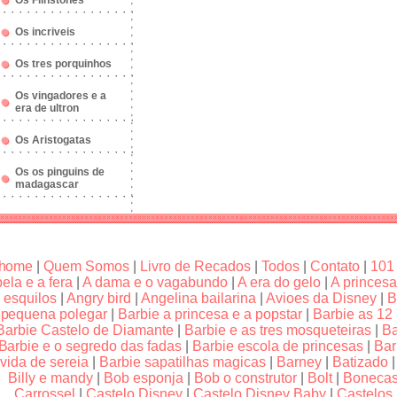
Os Flinstones
Os incriveis
Os tres porquinhos
Os vingadores e a
era de ultron
Os Aristogatas
Os os pinguins de
madagascar
home
|
Quem Somos
|
Livro de Recados
|
Todos
|
Contato
|
101
bela e a fera
|
A dama e o vagabundo
|
A era do gelo
|
A princesa
esquilos
|
Angry bird
|
Angelina bailarina
|
Avioes da Disney
|
B
pequena polegar
|
Barbie a princesa e a popstar
|
Barbie as 12
Barbie Castelo de Diamante
|
Barbie e as tres mosqueteiras
|
Ba
Barbie e o segredo das fadas
|
Barbie escola de princesas
|
Bar
vida de sereia
|
Barbie sapatilhas magicas
|
Barney
|
Batizado
Billy e mandy
|
Bob esponja
|
Bob o construtor
|
Bolt
|
Boneca
Carrossel
|
Castelo Disney
|
Castelo Disney Baby
|
Castelos