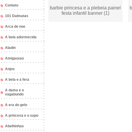
Contato
barbie princesa e a plebeia painel
b
festa infantil banner (1)
101 Dalmatas
Arca de noe
A bela adormecida
Aladin
Amigaozao
Anjos
A bela e a fera
A dama e o
vagabundo
A era do gelo
A princesa e o sapo
Abelhinhas