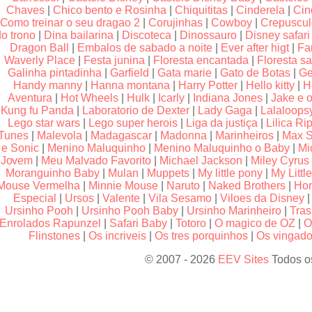
Chaves
|
Chico bento e Rosinha
|
Chiquititas
|
Cinderela
|
Cin
Como treinar o seu dragao 2
|
Corujinhas
|
Cowboy
|
Crepuscu
do trono
|
Dina bailarina
|
Discoteca
|
Dinossauro
|
Disney safari
Dragon Ball
|
Embalos de sabado a noite
|
Ever after higt
|
Fa
Waverly Place
|
Festa junina
|
Floresta encantada
|
Floresta sa
Galinha pintadinha
|
Garfield
|
Gata marie
|
Gato de Botas
|
Ge
Handy manny
|
Hanna montana
|
Harry Potter
|
Hello kitty
|
H
Aventura
|
Hot Wheels
|
Hulk
|
Icarly
|
Indiana Jones
|
Jake e o
Kung fu Panda
|
Laboratorio de Dexter
|
Lady Gaga
|
Lalaloops
Lego star wars
|
Lego super herois
|
Liga da justiça
|
Lilica Rip
Tunes
|
Malevola
|
Madagascar
|
Madonna
|
Marinheiros
|
Max S
e Sonic
|
Menino Maluquinho
|
Menino Maluquinho o Baby
|
Mi
Jovem
|
Meu Malvado Favorito
|
Michael Jackson
|
Miley Cyrus
Moranguinho Baby
|
Mulan
|
Muppets
|
My little pony
|
My Littl
Mouse Vermelha
|
Minnie Mouse
|
Naruto
|
Naked Brothers
|
Hom
Especial
|
Ursos
|
Valente
|
Vila Sesamo
|
Viloes da Disney
Ursinho Pooh
|
Ursinho Pooh Baby
|
Ursinho Marinheiro
|
Tras
Enrolados Rapunzel
|
Safari Baby
|
Totoro
|
O magico de OZ
|
O
Flinstones
|
Os incriveis
|
Os tres porquinhos
|
Os vingador
© 2007 - 2026
EEV Sites
Todos os