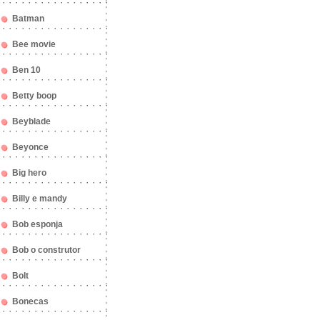
Batman
Bee movie
Ben 10
Betty boop
Beyblade
Beyonce
Big hero
Billy e mandy
Bob esponja
Bob o construtor
Bolt
Bonecas