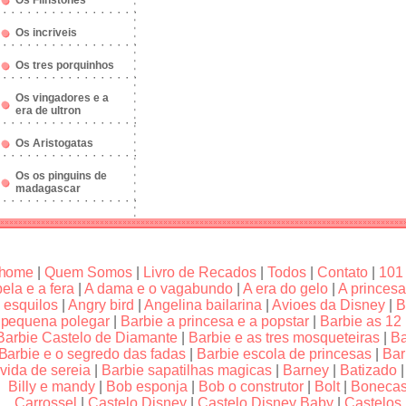
Os Flinstones
Os incriveis
Os tres porquinhos
Os vingadores e a
era de ultron
Os Aristogatas
Os os pinguins de
madagascar
home
|
Quem Somos
|
Livro de Recados
|
Todos
|
Contato
|
101
bela e a fera
|
A dama e o vagabundo
|
A era do gelo
|
A princesa
esquilos
|
Angry bird
|
Angelina bailarina
|
Avioes da Disney
|
B
pequena polegar
|
Barbie a princesa e a popstar
|
Barbie as 12
Barbie Castelo de Diamante
|
Barbie e as tres mosqueteiras
|
Ba
Barbie e o segredo das fadas
|
Barbie escola de princesas
|
Bar
vida de sereia
|
Barbie sapatilhas magicas
|
Barney
|
Batizado
Billy e mandy
|
Bob esponja
|
Bob o construtor
|
Bolt
|
Boneca
Carrossel
|
Castelo Disney
|
Castelo Disney Baby
|
Castelos