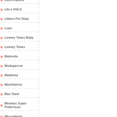
Lilica Ripilica
Lilo e Stitch
Littlest Pet Shop
Luan
Looney Tunes Baby
Looney Tunes
Malevola
Madagascar
Madonna
Marinheiros
Max Steel
Meninas Super
Poderosas
Mecanimais