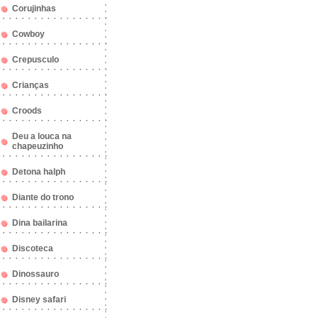
Corujinhas
Cowboy
Crepusculo
Crianças
Croods
Deu a louca na
chapeuzinho
Detona halph
Diante do trono
Dina bailarina
Discoteca
Dinossauro
Disney safari