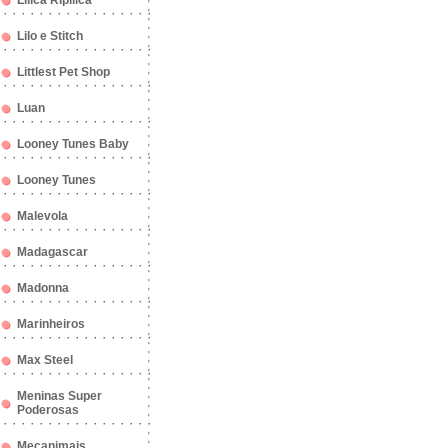
Lilica Ripilica
Lilo e Stitch
Littlest Pet Shop
Luan
Looney Tunes Baby
Looney Tunes
Malevola
Madagascar
Madonna
Marinheiros
Max Steel
Meninas Super
Poderosas
Mecanimais