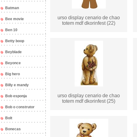
Batman
urso display cenario de chao
Bee movie
totem mdf dkorinfest (22)
Ben 10
Betty boop
Beyblade
Beyonce
Big hero
Billy e mandy
urso display cenario de chao
Bob esponja
totem mdf dkorinfest (25)
Bob o construtor
Bolt
Bonecas