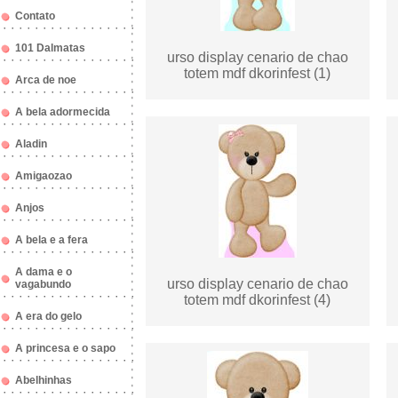
Contato
101 Dalmatas
urso display cenario de chao
totem mdf dkorinfest (1)
Arca de noe
A bela adormecida
Aladin
Amigaozao
Anjos
A bela e a fera
A dama e o
urso display cenario de chao
vagabundo
totem mdf dkorinfest (4)
A era do gelo
A princesa e o sapo
Abelhinhas