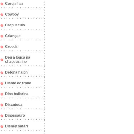
Corujinhas
Cowboy
Crepusculo
Crianças
Croods
Deu a louca na
chapeuzinho
Detona halph
Diante do trono
Dina bailarina
Discoteca
Dinossauro
Disney safari