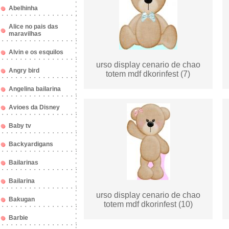
Abelhinha
Alice no pais das
maravilhas
Alvin e os esquilos
urso display cenario de chao
Angry bird
totem mdf dkorinfest (7)
Angelina bailarina
Avioes da Disney
Baby tv
Backyardigans
Bailarinas
Bailarina
urso display cenario de chao
Bakugan
totem mdf dkorinfest (10)
Barbie