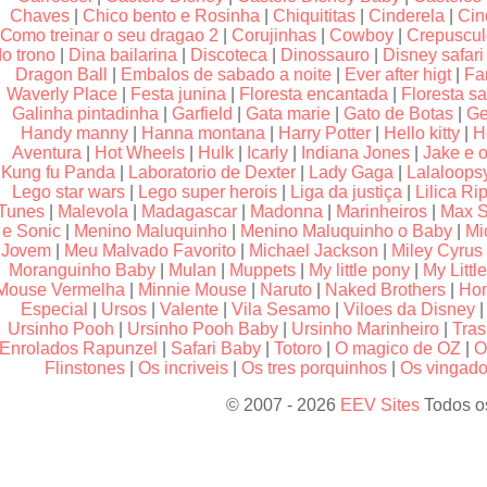
Chaves
|
Chico bento e Rosinha
|
Chiquititas
|
Cinderela
|
Cin
Como treinar o seu dragao 2
|
Corujinhas
|
Cowboy
|
Crepuscu
do trono
|
Dina bailarina
|
Discoteca
|
Dinossauro
|
Disney safari
Dragon Ball
|
Embalos de sabado a noite
|
Ever after higt
|
Fa
Waverly Place
|
Festa junina
|
Floresta encantada
|
Floresta sa
Galinha pintadinha
|
Garfield
|
Gata marie
|
Gato de Botas
|
Ge
Handy manny
|
Hanna montana
|
Harry Potter
|
Hello kitty
|
H
Aventura
|
Hot Wheels
|
Hulk
|
Icarly
|
Indiana Jones
|
Jake e o
Kung fu Panda
|
Laboratorio de Dexter
|
Lady Gaga
|
Lalaloops
Lego star wars
|
Lego super herois
|
Liga da justiça
|
Lilica Rip
Tunes
|
Malevola
|
Madagascar
|
Madonna
|
Marinheiros
|
Max S
e Sonic
|
Menino Maluquinho
|
Menino Maluquinho o Baby
|
Mi
Jovem
|
Meu Malvado Favorito
|
Michael Jackson
|
Miley Cyrus
Moranguinho Baby
|
Mulan
|
Muppets
|
My little pony
|
My Littl
Mouse Vermelha
|
Minnie Mouse
|
Naruto
|
Naked Brothers
|
Hom
Especial
|
Ursos
|
Valente
|
Vila Sesamo
|
Viloes da Disney
Ursinho Pooh
|
Ursinho Pooh Baby
|
Ursinho Marinheiro
|
Tras
Enrolados Rapunzel
|
Safari Baby
|
Totoro
|
O magico de OZ
|
O
Flinstones
|
Os incriveis
|
Os tres porquinhos
|
Os vingador
© 2007 - 2026
EEV Sites
Todos os