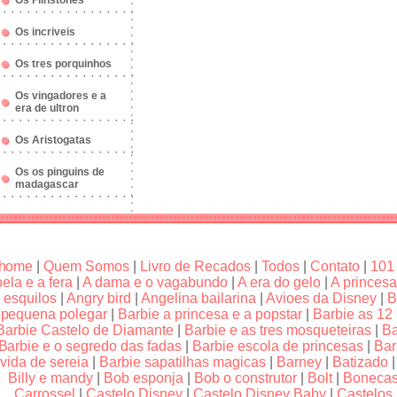
Os Flinstones
Os incriveis
Os tres porquinhos
Os vingadores e a
era de ultron
Os Aristogatas
Os os pinguins de
madagascar
home
|
Quem Somos
|
Livro de Recados
|
Todos
|
Contato
|
101
bela e a fera
|
A dama e o vagabundo
|
A era do gelo
|
A princesa
esquilos
|
Angry bird
|
Angelina bailarina
|
Avioes da Disney
|
B
pequena polegar
|
Barbie a princesa e a popstar
|
Barbie as 12
Barbie Castelo de Diamante
|
Barbie e as tres mosqueteiras
|
Ba
Barbie e o segredo das fadas
|
Barbie escola de princesas
|
Bar
vida de sereia
|
Barbie sapatilhas magicas
|
Barney
|
Batizado
Billy e mandy
|
Bob esponja
|
Bob o construtor
|
Bolt
|
Boneca
Carrossel
|
Castelo Disney
|
Castelo Disney Baby
|
Castelos