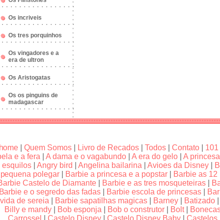
Os Flinstones
Os incriveis
Os tres porquinhos
Os vingadores e a
era de ultron
Os Aristogatas
Os os pinguins de
madagascar
home
|
Quem Somos
|
Livro de Recados
|
Todos
|
Contato
|
101
bela e a fera
|
A dama e o vagabundo
|
A era do gelo
|
A princesa
esquilos
|
Angry bird
|
Angelina bailarina
|
Avioes da Disney
|
B
pequena polegar
|
Barbie a princesa e a popstar
|
Barbie as 12
Barbie Castelo de Diamante
|
Barbie e as tres mosqueteiras
|
Ba
Barbie e o segredo das fadas
|
Barbie escola de princesas
|
Bar
vida de sereia
|
Barbie sapatilhas magicas
|
Barney
|
Batizado
Billy e mandy
|
Bob esponja
|
Bob o construtor
|
Bolt
|
Boneca
Carrossel
|
Castelo Disney
|
Castelo Disney Baby
|
Castelos