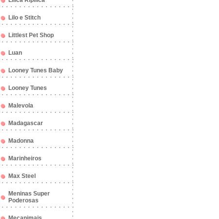
Lilica Ripilica
Lilo e Stitch
Littlest Pet Shop
Luan
Looney Tunes Baby
Looney Tunes
Malevola
Madagascar
Madonna
Marinheiros
Max Steel
Meninas Super
Poderosas
Mecanimais