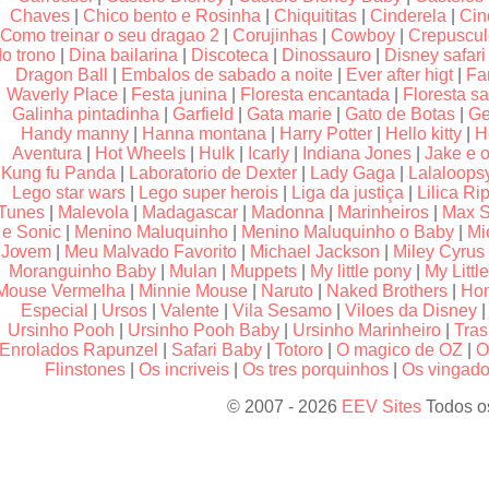
Chaves
|
Chico bento e Rosinha
|
Chiquititas
|
Cinderela
|
Cin
Como treinar o seu dragao 2
|
Corujinhas
|
Cowboy
|
Crepuscu
do trono
|
Dina bailarina
|
Discoteca
|
Dinossauro
|
Disney safari
Dragon Ball
|
Embalos de sabado a noite
|
Ever after higt
|
Fa
Waverly Place
|
Festa junina
|
Floresta encantada
|
Floresta sa
Galinha pintadinha
|
Garfield
|
Gata marie
|
Gato de Botas
|
Ge
Handy manny
|
Hanna montana
|
Harry Potter
|
Hello kitty
|
H
Aventura
|
Hot Wheels
|
Hulk
|
Icarly
|
Indiana Jones
|
Jake e o
Kung fu Panda
|
Laboratorio de Dexter
|
Lady Gaga
|
Lalaloops
Lego star wars
|
Lego super herois
|
Liga da justiça
|
Lilica Rip
Tunes
|
Malevola
|
Madagascar
|
Madonna
|
Marinheiros
|
Max S
e Sonic
|
Menino Maluquinho
|
Menino Maluquinho o Baby
|
Mi
Jovem
|
Meu Malvado Favorito
|
Michael Jackson
|
Miley Cyrus
Moranguinho Baby
|
Mulan
|
Muppets
|
My little pony
|
My Littl
Mouse Vermelha
|
Minnie Mouse
|
Naruto
|
Naked Brothers
|
Hom
Especial
|
Ursos
|
Valente
|
Vila Sesamo
|
Viloes da Disney
Ursinho Pooh
|
Ursinho Pooh Baby
|
Ursinho Marinheiro
|
Tras
Enrolados Rapunzel
|
Safari Baby
|
Totoro
|
O magico de OZ
|
O
Flinstones
|
Os incriveis
|
Os tres porquinhos
|
Os vingador
© 2007 - 2026
EEV Sites
Todos os