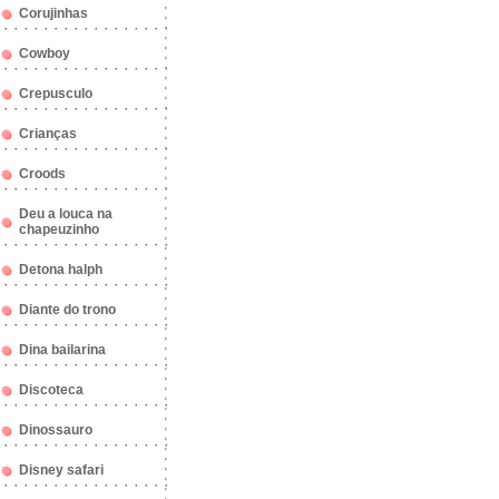
Corujinhas
Cowboy
Crepusculo
Crianças
Croods
Deu a louca na
chapeuzinho
Detona halph
Diante do trono
Dina bailarina
Discoteca
Dinossauro
Disney safari