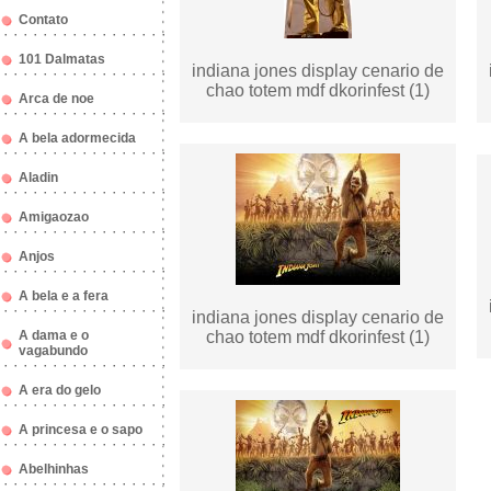
Contato
101 Dalmatas
indiana jones display cenario de
chao totem mdf dkorinfest (1)
Arca de noe
A bela adormecida
Aladin
Amigaozao
Anjos
A bela e a fera
indiana jones display cenario de
A dama e o
chao totem mdf dkorinfest (1)
vagabundo
A era do gelo
A princesa e o sapo
Abelhinhas