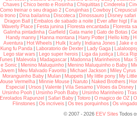
Chaves
|
Chico bento e Rosinha
|
Chiquititas
|
Cinderela
|
Cin
Como treinar o seu dragao 2
|
Corujinhas
|
Cowboy
|
Crepuscu
do trono
|
Dina bailarina
|
Discoteca
|
Dinossauro
|
Disney safari
Dragon Ball
|
Embalos de sabado a noite
|
Ever after higt
|
Fa
Waverly Place
|
Festa junina
|
Floresta encantada
|
Floresta sa
Galinha pintadinha
|
Garfield
|
Gata marie
|
Gato de Botas
|
Ge
Handy manny
|
Hanna montana
|
Harry Potter
|
Hello kitty
|
H
Aventura
|
Hot Wheels
|
Hulk
|
Icarly
|
Indiana Jones
|
Jake e o
Kung fu Panda
|
Laboratorio de Dexter
|
Lady Gaga
|
Lalaloops
Lego star wars
|
Lego super herois
|
Liga da justiça
|
Lilica Rip
Tunes
|
Malevola
|
Madagascar
|
Madonna
|
Marinheiros
|
Max S
e Sonic
|
Menino Maluquinho
|
Menino Maluquinho o Baby
|
Mi
Jovem
|
Meu Malvado Favorito
|
Michael Jackson
|
Miley Cyrus
Moranguinho Baby
|
Mulan
|
Muppets
|
My little pony
|
My Littl
Mouse Vermelha
|
Minnie Mouse
|
Naruto
|
Naked Brothers
|
Hom
Especial
|
Ursos
|
Valente
|
Vila Sesamo
|
Viloes da Disney
Ursinho Pooh
|
Ursinho Pooh Baby
|
Ursinho Marinheiro
|
Tras
Enrolados Rapunzel
|
Safari Baby
|
Totoro
|
O magico de OZ
|
O
Flinstones
|
Os incriveis
|
Os tres porquinhos
|
Os vingador
© 2007 - 2026
EEV Sites
Todos os