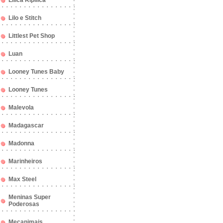
Lilica Ripilica
Lilo e Stitch
Littlest Pet Shop
Luan
Looney Tunes Baby
Looney Tunes
Malevola
Madagascar
Madonna
Marinheiros
Max Steel
Meninas Super
Poderosas
Mecanimais