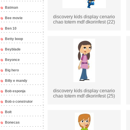
Batman
discovery kids display cenario
Bee movie
chao totem mdf dkorinfest (22)
Ben 10
Betty boop
Beyblade
Beyonce
Big hero
Billy e mandy
discovery kids display cenario
Bob esponja
chao totem mdf dkorinfest (25)
Bob o construtor
Bolt
Bonecas