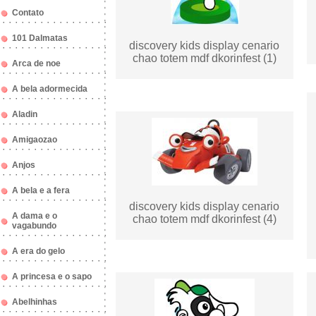
Contato
101 Dalmatas
discovery kids display cenario
chao totem mdf dkorinfest (1)
Arca de noe
A bela adormecida
Aladin
Amigaozao
Anjos
A bela e a fera
discovery kids display cenario
A dama e o
chao totem mdf dkorinfest (4)
vagabundo
A era do gelo
A princesa e o sapo
Abelhinhas