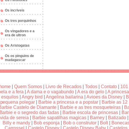
Os Flinstones
Os incriveis
Os tres porquinhos
Os vingadores e a
era de ultron
Os Aristogatas
Os os pinguins de
madagascar
home
|
Quem Somos
|
Livro de Recados
|
Todos
|
Contato
|
101
bela e a fera
|
A dama e o vagabundo
|
A era do gelo
|
A princesa
esquilos
|
Angry bird
|
Angelina bailarina
|
Avioes da Disney
|
B
pequena polegar
|
Barbie a princesa e a popstar
|
Barbie as 12
Barbie Castelo de Diamante
|
Barbie e as tres mosqueteiras
|
Ba
Barbie e o segredo das fadas
|
Barbie escola de princesas
|
Bar
vida de sereia
|
Barbie sapatilhas magicas
|
Barney
|
Batizado
Billy e mandy
|
Bob esponja
|
Bob o construtor
|
Bolt
|
Boneca
Carrossel
|
Castelo Disney
|
Castelo Disney Baby
|
Castelos