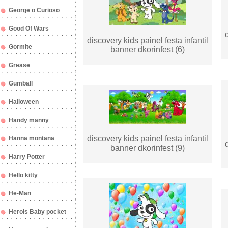
George o Curioso
Good Of Wars
discovery kids painel festa infantil
Gormite
banner dkorinfest (6)
Grease
Gumball
Halloween
Handy manny
discovery kids painel festa infantil
Hanna montana
banner dkorinfest (9)
Harry Potter
Hello kitty
He-Man
Herois Baby pocket