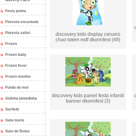
Waverly Place
Festa junina
Floresta encantada
Floresta safari
discovery kids display cenario
chao totem mdf dkorinfest (49)
Frozen
Frozen baby
Frozen fever
Frozen menino
Fundo do mar
discovery kids painel festa infantil
Galinha pintadinha
banner dkorinfest (3)
Garfield
Gata marie
Gato de Botas