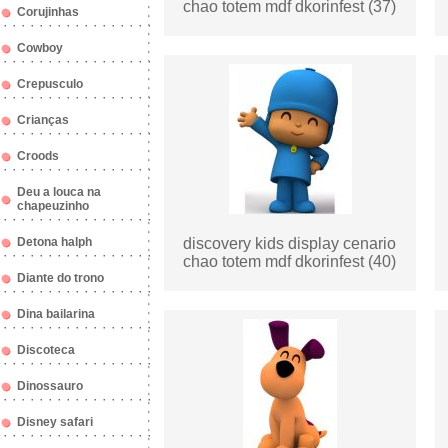
chao totem mdf dkorinfest (37)
Corujinhas
Cowboy
Crepusculo
Crianças
Croods
Deu a louca na
chapeuzinho
Detona halph
discovery kids display cenario
chao totem mdf dkorinfest (40)
Diante do trono
Dina bailarina
Discoteca
Dinossauro
Disney safari