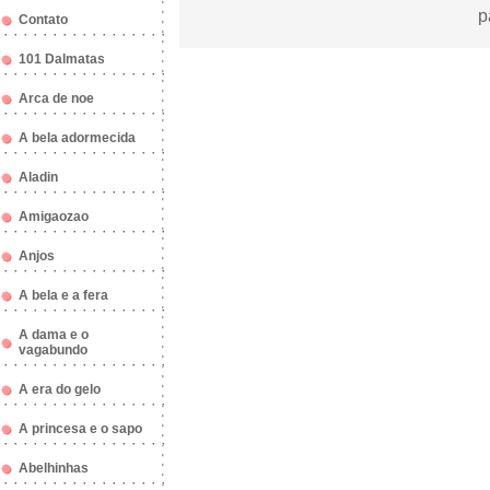
p
Contato
101 Dalmatas
Arca de noe
A bela adormecida
Aladin
Amigaozao
Anjos
A bela e a fera
A dama e o
vagabundo
A era do gelo
A princesa e o sapo
Abelhinhas