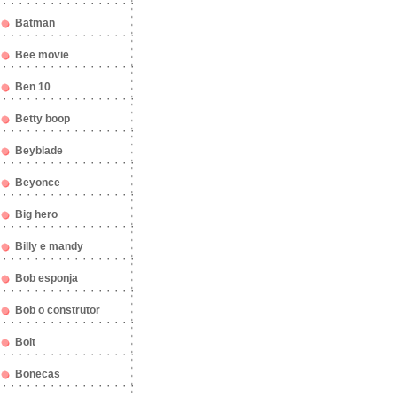
Batman
Bee movie
Ben 10
Betty boop
Beyblade
Beyonce
Big hero
Billy e mandy
Bob esponja
Bob o construtor
Bolt
Bonecas