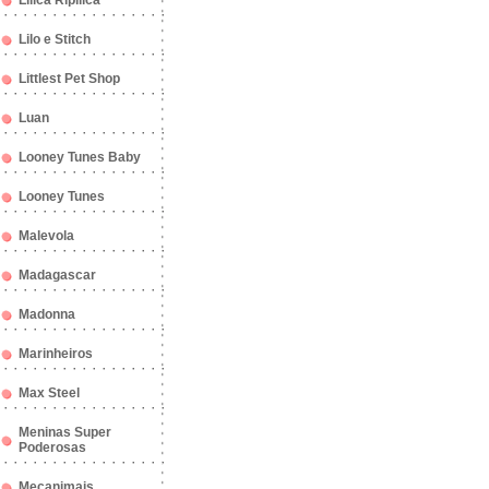
Lilica Ripilica
Lilo e Stitch
Littlest Pet Shop
Luan
Looney Tunes Baby
Looney Tunes
Malevola
Madagascar
Madonna
Marinheiros
Max Steel
Meninas Super
Poderosas
Mecanimais