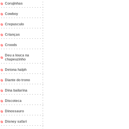
Corujinhas
Cowboy
Crepusculo
Crianças
Croods
Deu a louca na
chapeuzinho
Detona halph
Diante do trono
Dina bailarina
Discoteca
Dinossauro
Disney safari