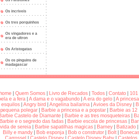
Os Flinstones
Os incriveis
Os tres porquinhos
Os vingadores e a
era de ultron
Os Aristogatas
Os os pinguins de
madagascar
home
|
Quem Somos
|
Livro de Recados
|
Todos
|
Contato
|
101
bela e a fera
|
A dama e o vagabundo
|
A era do gelo
|
A princesa
esquilos
|
Angry bird
|
Angelina bailarina
|
Avioes da Disney
|
B
pequena polegar
|
Barbie a princesa e a popstar
|
Barbie as 12
Barbie Castelo de Diamante
|
Barbie e as tres mosqueteiras
|
Ba
Barbie e o segredo das fadas
|
Barbie escola de princesas
|
Bar
vida de sereia
|
Barbie sapatilhas magicas
|
Barney
|
Batizado
Billy e mandy
|
Bob esponja
|
Bob o construtor
|
Bolt
|
Boneca
Carrossel
|
Castelo Disney
|
Castelo Disney Baby
|
Castelos