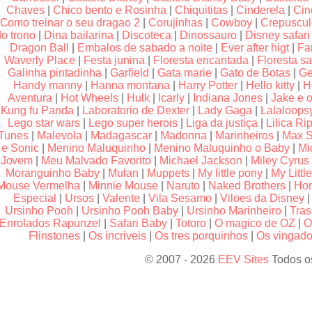
Chaves
|
Chico bento e Rosinha
|
Chiquititas
|
Cinderela
|
Cin
Como treinar o seu dragao 2
|
Corujinhas
|
Cowboy
|
Crepuscu
do trono
|
Dina bailarina
|
Discoteca
|
Dinossauro
|
Disney safari
Dragon Ball
|
Embalos de sabado a noite
|
Ever after higt
|
Fa
Waverly Place
|
Festa junina
|
Floresta encantada
|
Floresta sa
Galinha pintadinha
|
Garfield
|
Gata marie
|
Gato de Botas
|
Ge
Handy manny
|
Hanna montana
|
Harry Potter
|
Hello kitty
|
H
Aventura
|
Hot Wheels
|
Hulk
|
Icarly
|
Indiana Jones
|
Jake e o
Kung fu Panda
|
Laboratorio de Dexter
|
Lady Gaga
|
Lalaloops
Lego star wars
|
Lego super herois
|
Liga da justiça
|
Lilica Rip
Tunes
|
Malevola
|
Madagascar
|
Madonna
|
Marinheiros
|
Max S
e Sonic
|
Menino Maluquinho
|
Menino Maluquinho o Baby
|
Mi
Jovem
|
Meu Malvado Favorito
|
Michael Jackson
|
Miley Cyrus
Moranguinho Baby
|
Mulan
|
Muppets
|
My little pony
|
My Littl
Mouse Vermelha
|
Minnie Mouse
|
Naruto
|
Naked Brothers
|
Hom
Especial
|
Ursos
|
Valente
|
Vila Sesamo
|
Viloes da Disney
Ursinho Pooh
|
Ursinho Pooh Baby
|
Ursinho Marinheiro
|
Tras
Enrolados Rapunzel
|
Safari Baby
|
Totoro
|
O magico de OZ
|
O
Flinstones
|
Os incriveis
|
Os tres porquinhos
|
Os vingador
© 2007 - 2026
EEV Sites
Todos os